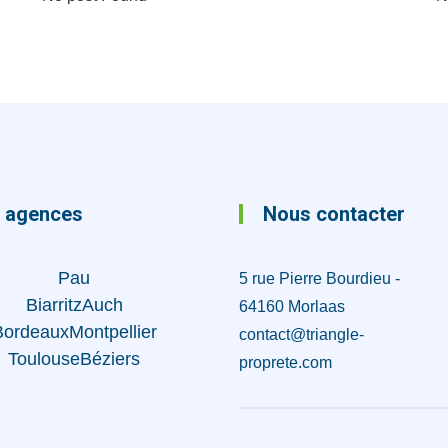
 agences
Nous contacter
Pau
5 rue Pierre Bourdieu -
Biarritz
Auch
64160 Morlaas
Bordeaux
Montpellier
contact@triangle-
Toulouse
Béziers
proprete.com