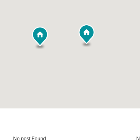
No post Found
N