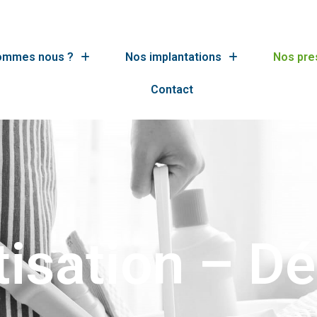
ommes nous ?
Nos implantations
Nos pre
Contact
isation – Dé