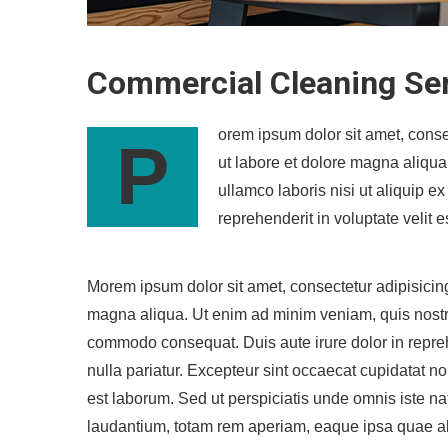
Commercial Cleaning Se
orem ipsum dolor sit amet, conse
P
ut labore et dolore magna aliqua
ullamco laboris nisi ut aliquip 
reprehenderit in voluptate velit e
Morem ipsum dolor sit amet, consectetur adipisicing
magna aliqua. Ut enim ad minim veniam, quis nostrud
commodo consequat. Duis aute irure dolor in reprehe
nulla pariatur. Excepteur sint occaecat cupidatat non
est laborum. Sed ut perspiciatis unde omnis iste n
laudantium, totam rem aperiam, eaque ipsa quae ab i