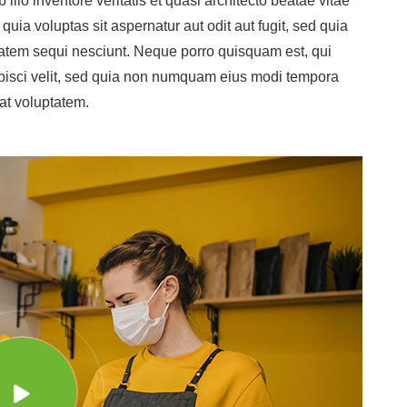
llo inventore veritatis et quasi architecto beatae vitae
ia voluptas sit aspernatur aut odit aut fugit, sed quia
atem sequi nesciunt. Neque porro quisquam est, qui
ipisci velit, sed quia non numquam eius modi tempora
at voluptatem.